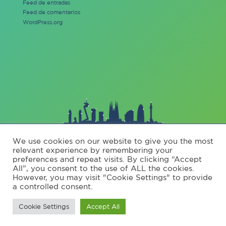
Feed de entradas
Feed de comentarios
WordPress.org
Este proyecto se impulsa por el Ministerio para la Transformación
Digital y de la Función Pública, en el marco del Plan de
We use cookies on our website to give you the most
Recuperación, Transformación y Resiliencia – Financiado por la Unión
relevant experience by remembering your
Europea – NextGenerationEU
preferences and repeat visits. By clicking “Accept
All”, you consent to the use of ALL the cookies.
However, you may visit "Cookie Settings" to provide
a controlled consent.
Nota Legal
Cookie Settings
Accept All