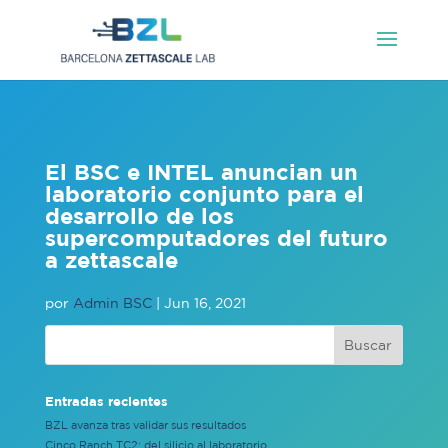
El BSC e INTEL anuncian un
laboratorio conjunto para el
desarrollo de los
supercomputadores del futuro
a zettascale
por
Admin BSC
|
Jun 16, 2021
Entradas recientes
BZL avanza tras validar sus resultados
Cinco Ranch TC2: del silicio al laboratorio