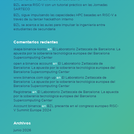
BZL acerca RISC-V con un tutorial práctico en las Jornadas
SARTECO
BZL sigue impulsando las capacidades HPC basadas en RISC-V a
través de su tercer hackathon interno
BZL se acerca a las aulas para impulsar la ingeniería entre
estudiantes de secundaria
Comentarios recientes
skapa binance-konto
en
El Laboratorio Zettascala de Barcelona: La
apuesta por la soberanía tecnológica europea del Barcelona
Supercomputing Center
open a binance account
en
El Laboratorio Zettascala de
Barcelona: La apuesta por la soberanía tecnológica europea del
Barcelona Supercomputing Center
www.binance.com sign up
en
El Laboratorio Zettascala de
Barcelona: La apuesta por la soberanía tecnológica europea del
Barcelona Supercomputing Center
Registrarse
en
El Laboratorio Zettascala de Barcelona: La apuesta
por la soberanía tecnológica europea del Barcelona
Supercomputing Center
Account binance
en
BZL presente en el congreso europeo RISC-
V Summit Europe 2024
Archivos
junio 2026