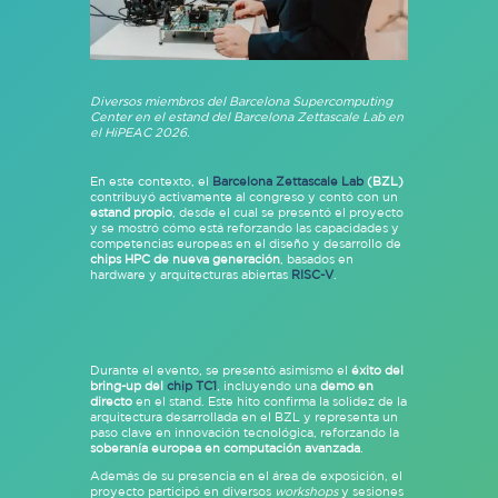
Diversos miembros del Barcelona Supercomputing
Center en el estand del Barcelona Zettascale Lab en
el HiPEAC 2026.
En este contexto, el
Barcelona Zettascale Lab
(BZL)
contribuyó activamente al congreso y contó con un
estand propio
, desde el cual se presentó el proyecto
y se mostró cómo está reforzando las capacidades y
competencias europeas en el diseño y desarrollo de
chips HPC de nueva generación
, basados en
hardware y arquitecturas abiertas
RISC-V
.
Durante el evento, se presentó asimismo el
éxito del
bring-up del
chip TC1
, incluyendo una
demo en
directo
en el stand. Este hito confirma la solidez de la
arquitectura desarrollada en el BZL y representa un
paso clave en innovación tecnológica, reforzando la
soberanía europea en computación avanzada
.
Además de su presencia en el área de exposición, el
proyecto participó en diversos
workshops
y sesiones