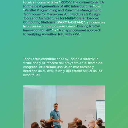
técnicas, como el taller
“
RISC-V: the cornerstone ISA
for the next generation of HPC infrastructures
”
o el
“
Parallel Programming and Run-Time Management
Techniques for Many-core Architectures & Design
Tools and Architectures for Multi-Core Embedded
Computing Platforms
(PARMA-DITAM)”
, así como en
la presentación de pósteres como
“
Driving RISC-V
Innovation for HPC
”
y
“
A snapshot-based approach
to verifying AI-written RTL with FPV
”
.
Todas estas contribuciones ayudaron a reforzar la
visibilidad y el impacto del proyecto en el marco del
congreso, ofreciendo una visión más técnica y
detallada de su evolución y del estado actual de los
desarrollos.