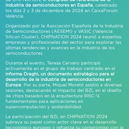
industria de semiconductores en España
, celebrado
los días 2 y 3 de diciembre de 2024 en CaixaForum
València.
Organizado por la Asociación Española de la Industria
de Semiconductores (AESEMI) y VASIC (Valencia
Silicon Cluster), CHIPNATION 2024 reunió a expertos,
empresas y profesionales del sector para explorar las
últimas tendencias y avances en la industria de los
semiconductores.
Durante el evento, Teresa Cervero participó
activamente en el grupo de trabajo centrado en el
informe Draghi, un documento estratégico para el
desarrollo de la industria de semiconductores en
Europa
. Por su parte, Miquel Moretó asistió a diversas
sesiones, destacando el impacto del BZL en el diseño
de chips basados en la arquitectura RISC-V,
fundamentales para aplicaciones en
supercomputación y sostenibilidad.
La participación del BZL en CHIPNATION 2024
subraya su papel como actor clave en el desarrollo
tecnológico europeo y refuerza su compromiso con la