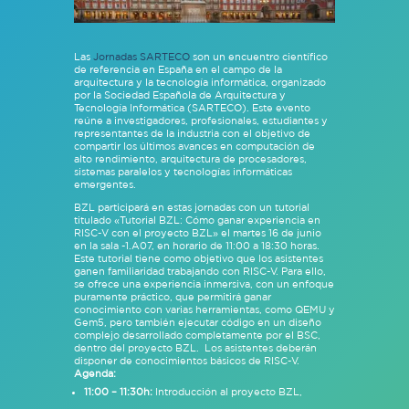
Las
Jornadas SARTECO
son un encuentro científico
de referencia en España en el campo de la
arquitectura y la tecnología informática, organizado
por la Sociedad Española de Arquitectura y
Tecnología Informática (SARTECO). Este evento
reúne a investigadores, profesionales, estudiantes y
representantes de la industria con el objetivo de
compartir los últimos avances en computación de
alto rendimiento, arquitectura de procesadores,
sistemas paralelos y tecnologías informáticas
emergentes.
BZL participará en estas jornadas con un tutorial
titulado «Tutorial BZL: Cómo ganar experiencia en
RISC-V con el proyecto BZL» el martes 16 de junio
en la sala -1.A07, en horario de 11:00 a 18:30 horas.
Este tutorial tiene como objetivo que los asistentes
ganen familiaridad trabajando con RISC-V. Para ello,
se ofrece una experiencia inmersiva, con un enfoque
puramente práctico, que permitirá ganar
conocimiento con varias herramientas, como QEMU y
Gem5, pero también ejecutar código en un diseño
complejo desarrollado completamente por el BSC,
dentro del proyecto BZL. Los asistentes deberán
disponer de conocimientos básicos de RISC-V.
Agenda:
11:00 – 11:30h:
Introducción al proyecto BZL,