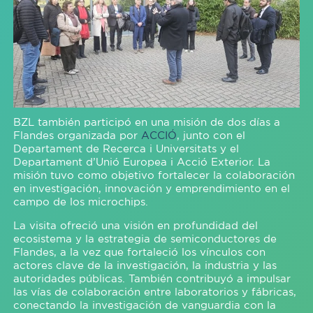
BZL también participó en una misión de dos días a
Flandes organizada por
ACCIÓ
, junto con el
Departament de Recerca i Universitats y el
Departament d’Unió Europea i Acció Exterior. La
misión tuvo como objetivo fortalecer la colaboración
en investigación, innovación y emprendimiento en el
campo de los microchips.
La visita ofreció una visión en profundidad del
ecosistema y la estrategia de semiconductores de
Flandes, a la vez que fortaleció los vínculos con
actores clave de la investigación, la industria y las
autoridades públicas. También contribuyó a impulsar
las vías de colaboración entre laboratorios y fábricas,
conectando la investigación de vanguardia con la