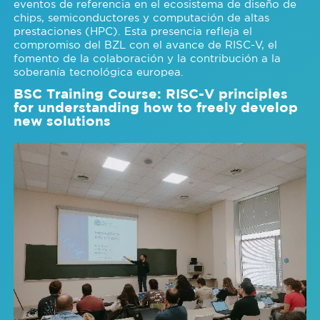
eventos de referencia en el ecosistema de diseño de
chips, semiconductores y computación de altas
prestaciones (HPC). Esta presencia refleja el
compromiso del BZL con el avance de RISC-V, el
fomento de la colaboración y la contribución a la
soberanía tecnológica europea.
BSC Training Course: RISC-V principles
for understanding how to freely develop
new solutions