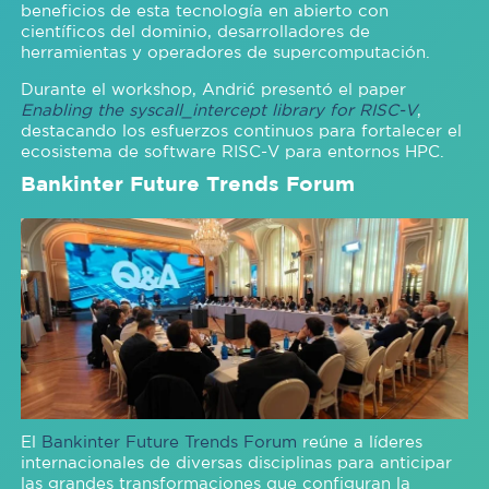
beneficios de esta tecnología en abierto con
científicos del dominio, desarrolladores de
herramientas y operadores de supercomputación.
Durante el workshop, Andrić presentó el paper
Enabling the syscall_intercept library for RISC-V
,
destacando los esfuerzos continuos para fortalecer el
ecosistema de software RISC-V para entornos HPC.
Bankinter Future
Trends
Forum
El
Bankinter Future Trends Forum
reúne a líderes
internacionales de diversas disciplinas para anticipar
las grandes transformaciones que configuran la